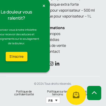
Crème analgésique extra forte
Recharge économique pour vaporisateur – 500 ml
La douleur vous
Recharge économique pour vaporisateur – 1 L
ralentit?
Informations
scrivez-vous à notre infolettre
À propos
pour recevoir des astuces et
eignements sur le soulagement
Médias
de la douleur.
Points de vente
Contact
S'inscrire
© 2024 Tous droits réservés.
Politique de
Politique sur les
Politique de
confidentialité
témoins
retour