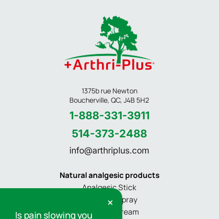
1375b rue Newton
Boucherville, QC, J4B 5H2
1-888-331-3911
514-373-2488
info@arthriplus.com
Natural analgesic products
Analgesic Stick
Pain relief spray
Pain relief cream
Is pain slowing you