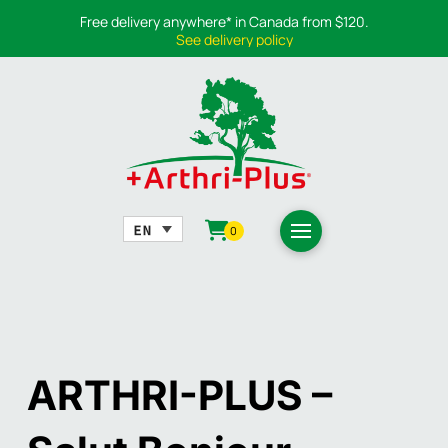
Free delivery anywhere* in Canada from $120.
See delivery policy
0
ARTHRI-PLUS –